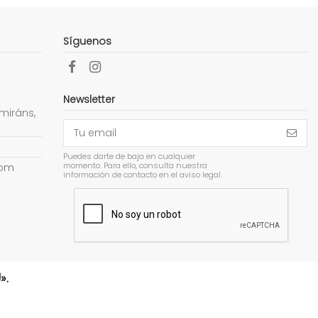
Síguenos
Newsletter
miráns,
Puedes darte de baja en cualquier
momento. Para ello, consulta nuestra
com
información de contacto en el aviso legal.
».