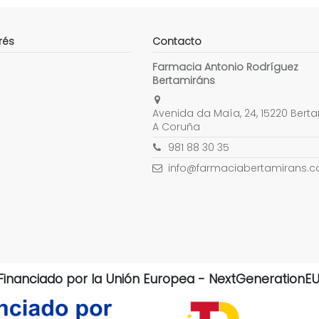
rés
Contacto
Farmacia Antonio Rodríguez
Bertamiráns
Avenida da Maía, 24, 15220 Berta
A Coruña
981 88 30 35
info@farmaciabertamirans.
Financiado por la Unión Europea - NextGenerationEU