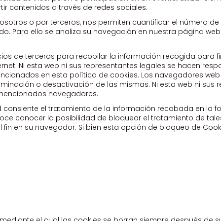
ir contenidos a través de redes sociales.
osotros o por terceros, nos permiten cuantificar el número de u
tado. Para ello se analiza su navegación en nuestra página web 
cios de terceros para recopilar la información recogida para f
ernet. Ni esta web ni sus representantes legales se hacen resp
mencionados en esta política de cookies. Los navegadores we
iminación o desactivación de las mismas. Ni esta web ni sus r
s mencionados navegadores.
d consiente el tratamiento de la información recabada en la f
noce conocer la posibilidad de bloquear el tratamiento de ta
l fin en su navegador. Si bien esta opción de bloqueo de Coo
ediante el cual las cookies se borran siempre después de s