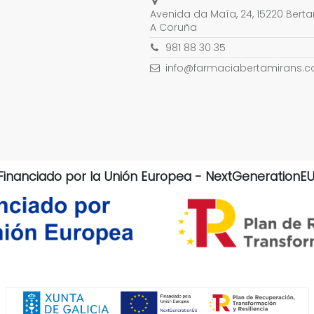
Avenida da Maía, 24, 15220 Berta
A Coruña
981 88 30 35
info@farmaciabertamirans.
Financiado por la Unión Europea - NextGenerationEU