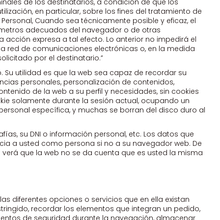
nales de los destinatarios, a condición de que los
zación, en particular, sobre los fines del tratamiento de
r Personal, Cuando sea técnicamente posible y eficaz, el
arámetros adecuados del navegador o de otras
acción expresa a tal efecto. Lo anterior no impedirá el
na red de comunicaciones electrónicas o, en la medida
licitado por el destinatario.”
Su utilidad es que la web sea capaz de recordar su
ncias personales, personalización de contenidos,
ontenido de la web a su perfil y necesidades, sin cookies
kie solamente durante la sesión actual, ocupando un
ersonal específica, y muchas se borran del disco duro al
ías, su DNI o información personal, etc. Los datos que
asocia a usted como persona si no a su navegador web. De
e verá que la web no se da cuenta que es usted la misma
as diferentes opciones o servicios que en ella existan
stringido, recordar los elementos que integran un pedido,
 elementos de seguridad durante la navegación, almacenar