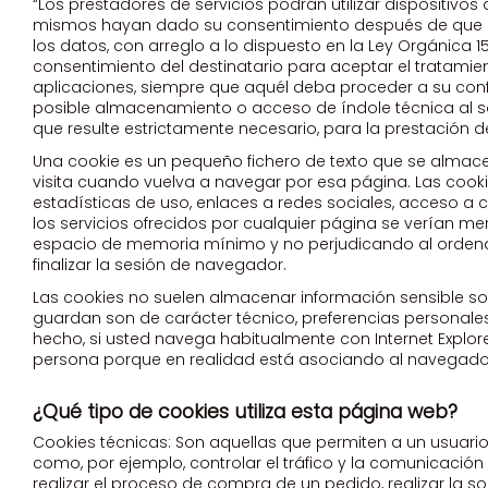
“Los prestadores de servicios podrán utilizar dispositiv
mismos hayan dado su consentimiento después de que se le
los datos, con arreglo a lo dispuesto en la Ley Orgánica 
consentimiento del destinatario para aceptar el tratami
aplicaciones, siempre que aquél deba proceder a su confi
posible almacenamiento o acceso de índole técnica al so
que resulte estrictamente necesario, para la prestación d
Una cookie es un pequeño fichero de texto que se almac
visita cuando vuelva a navegar por esa página. Las cooki
estadísticas de uso, enlaces a redes sociales, acceso a cu
los servicios ofrecidos por cualquier página se verían
espacio de memoria mínimo y no perjudicando al ordenado
finalizar la sesión de navegador.
Las cookies no suelen almacenar información sensible sobr
guardan son de carácter técnico, preferencias personales
hecho, si usted navega habitualmente con Internet Explo
persona porque en realidad está asociando al navegador
¿Qué tipo de cookies utiliza esta página web?
Cookies técnicas: Son aquellas que permiten a un usuario 
como, por ejemplo, controlar el tráfico y la comunicación 
realizar el proceso de compra de un pedido, realizar la s