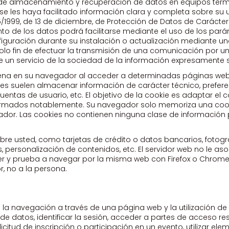
os de almacenamiento y recuperación de datos en equipos termi
s haya facilitado información clara y completa sobre su utili
15/1999, de 13 de diciembre, de Protección de Datos de Carácte
ento de los datos podrá facilitarse mediante el uso de los p
guración durante su instalación o actualización mediante una 
lo fin de efectuar la transmisión de una comunicación por u
e un servicio de la sociedad de la información expresamente so
ena en su navegador al acceder a determinadas páginas web. 
es suelen almacenar información de carácter técnico, prefere
entas de usuario, etc. El objetivo de la cookie es adaptar el c
 mermados notablemente. Su navegador solo memoriza una coo
r. Las cookies no contienen ninguna clase de información p
e usted, como tarjetas de crédito o datos bancarios, fotograf
, personalización de contenidos, etc. El servidor web no le 
rer y prueba a navegar por la misma web con Firefox o Chrom
, no a la persona.
la navegación a través de una página web y la utilización de l
de datos, identificar la sesión, acceder a partes de acceso re
olicitud de inscripción o participación en un evento, utilizar