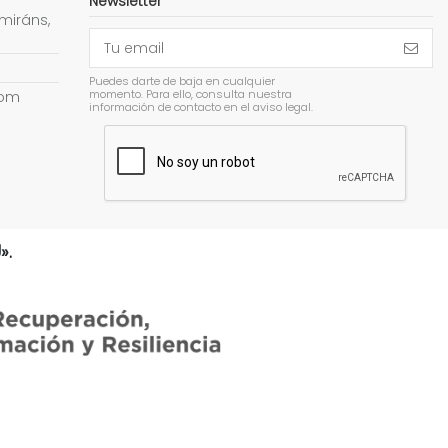
Newsletter
miráns,
Puedes darte de baja en cualquier
momento. Para ello, consulta nuestra
com
información de contacto en el aviso legal.
».