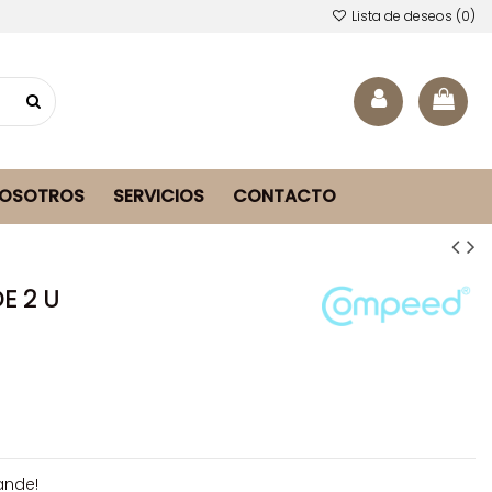
Lista de deseos (
0
)
NOSOTROS
SERVICIOS
CONTACTO
E 2 U
ande!