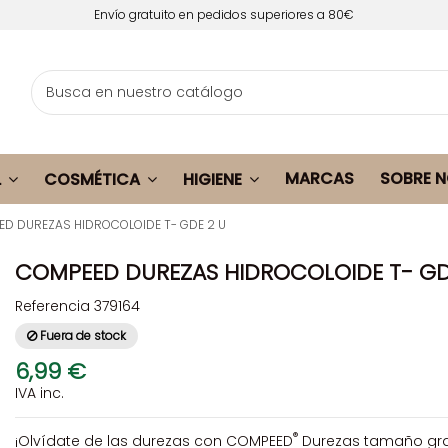
Envío gratuito en pedidos superiores a 80€
MARCAS
SOBRE 
L
COSMÉTICA
HIGIENE
D DUREZAS HIDROCOLOIDE T- GDE 2 U
COMPEED DUREZAS HIDROCOLOIDE T- GD
Referencia
379164
Fuera de stock
6,99 €
IVA inc.
®
¡Olvídate de las durezas con COMPEED
Durezas tamaño gr