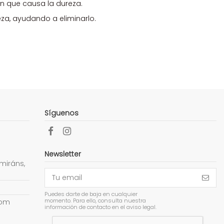
n que causa la dureza.
za, ayudando a eliminarlo.
Síguenos
Newsletter
miráns,
Puedes darte de baja en cualquier
momento. Para ello, consulta nuestra
com
información de contacto en el aviso legal.