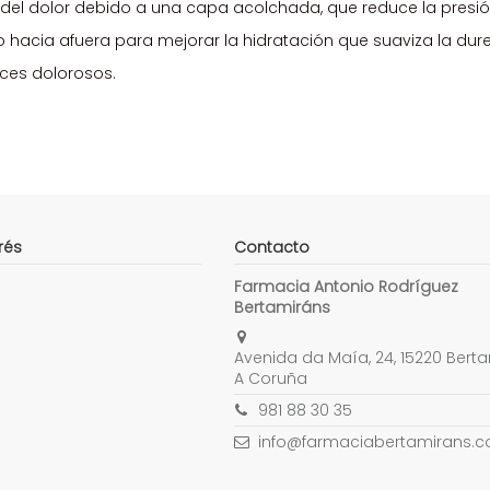
 del dolor debido a una capa acolchada, que reduce la presió
 hacia afuera para mejorar la hidratación que suaviza la dure
ces dolorosos.
rés
Contacto
Farmacia Antonio Rodríguez
Bertamiráns
Avenida da Maía, 24, 15220 Berta
A Coruña
981 88 30 35
info@farmaciabertamirans.