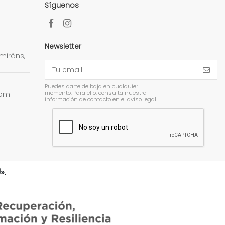
Síguenos
Newsletter
miráns,
Puedes darte de baja en cualquier
momento. Para ello, consulta nuestra
com
información de contacto en el aviso legal.
».