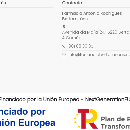
rés
Contacto
Farmacia Antonio Rodríguez
Bertamiráns
Avenida da Maía, 24, 15220 Berta
A Coruña
981 88 30 35
info@farmaciabertamirans.
Financiado por la Unión Europea - NextGenerationEU