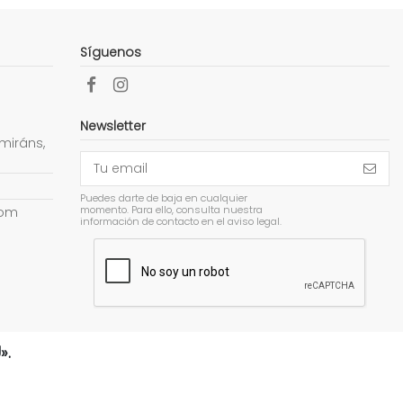
Síguenos
Newsletter
miráns,
Puedes darte de baja en cualquier
momento. Para ello, consulta nuestra
com
información de contacto en el aviso legal.
».