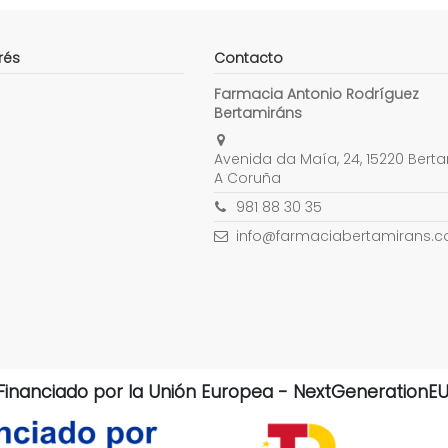
rés
Contacto
Farmacia Antonio Rodríguez
Bertamiráns
Avenida da Maía, 24, 15220 Berta
A Coruña
981 88 30 35
info@farmaciabertamirans.
Financiado por la Unión Europea - NextGenerationEU