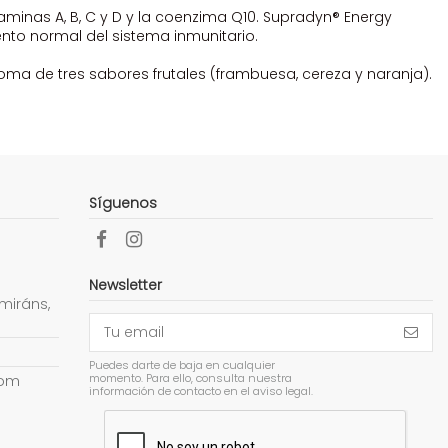
minas A, B, C y D y la coenzima Q10. Supradyn® Energy
ento normal del sistema inmunitario.
a de tres sabores frutales (frambuesa, cereza y naranja).
Síguenos
Newsletter
miráns,
Puedes darte de baja en cualquier
momento. Para ello, consulta nuestra
com
información de contacto en el aviso legal.