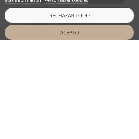
Más información
Personalizar cookies
RECHAZAR TODO
ACEPTO
CAUDALIE RESVERATROL-LIFT
CAUDALIE RESVERATROL-LIFT
SERUM FIRMEZA 30ML
TRATAMIENTO OJOS 15ML
58,19 €
43,89 €
Añadir a la cesta
Añadir a la cesta