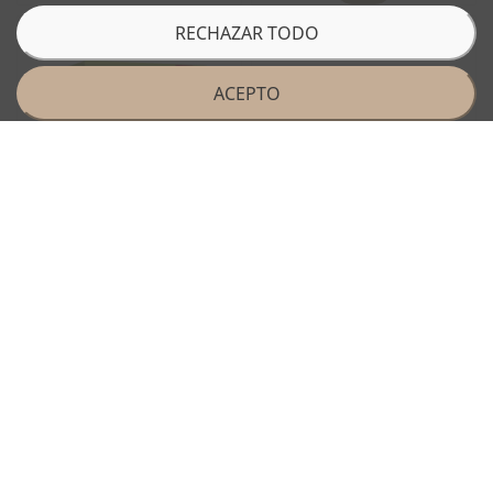
RECHAZAR TODO
ACEPTO
Fuera de stock
NUTRIBEN INNOVA CEREALES SIN
NUTRIBEN JAMON Y TERNERA
GLUTEN 600 G
CON MENESTRA DE VERDURA
7,65 €
2,70 €
Añadir a la cesta
Más